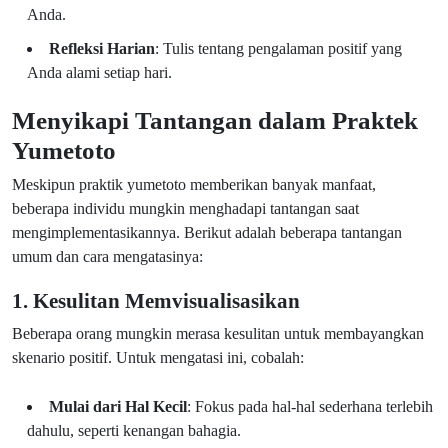
Anda.
Refleksi Harian
: Tulis tentang pengalaman positif yang
Anda alami setiap hari.
Menyikapi Tantangan dalam Praktek
Yumetoto
Meskipun praktik yumetoto memberikan banyak manfaat,
beberapa individu mungkin menghadapi tantangan saat
mengimplementasikannya. Berikut adalah beberapa tantangan
umum dan cara mengatasinya:
1. Kesulitan Memvisualisasikan
Beberapa orang mungkin merasa kesulitan untuk membayangkan
skenario positif. Untuk mengatasi ini, cobalah:
Mulai dari Hal Kecil
: Fokus pada hal-hal sederhana terlebih
dahulu, seperti kenangan bahagia.