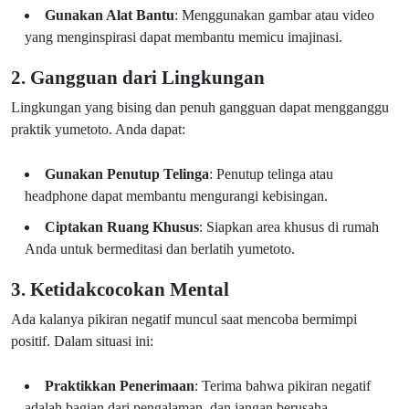
Gunakan Alat Bantu
: Menggunakan gambar atau video
yang menginspirasi dapat membantu memicu imajinasi.
2. Gangguan dari Lingkungan
Lingkungan yang bising dan penuh gangguan dapat mengganggu
praktik yumetoto. Anda dapat:
Gunakan Penutup Telinga
: Penutup telinga atau
headphone dapat membantu mengurangi kebisingan.
Ciptakan Ruang Khusus
: Siapkan area khusus di rumah
Anda untuk bermeditasi dan berlatih yumetoto.
3. Ketidakcocokan Mental
Ada kalanya pikiran negatif muncul saat mencoba bermimpi
positif. Dalam situasi ini:
Praktikkan Penerimaan
: Terima bahwa pikiran negatif
adalah bagian dari pengalaman, dan jangan berusaha