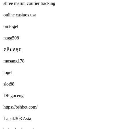
shree maruti courier tracking
online casinos usa
omtogel
naga508
คลิปหลุด
musang178
togel
slot88
DP goceng
https://bshbet.com/
Lapak303 Asia