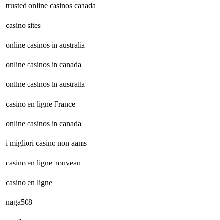
trusted online casinos canada
casino sites
online casinos in australia
online casinos in canada
online casinos in australia
casino en ligne France
online casinos in canada
i migliori casino non aams
casino en ligne nouveau
casino en ligne
naga508