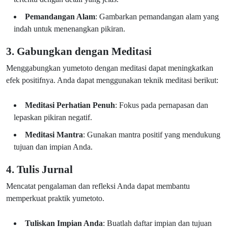
Pemandangan Alam
: Gambarkan pemandangan alam yang
indah untuk menenangkan pikiran.
3. Gabungkan dengan Meditasi
Menggabungkan yumetoto dengan meditasi dapat meningkatkan
efek positifnya. Anda dapat menggunakan teknik meditasi berikut:
Meditasi Perhatian Penuh
: Fokus pada pernapasan dan
lepaskan pikiran negatif.
Meditasi Mantra
: Gunakan mantra positif yang mendukung
tujuan dan impian Anda.
4. Tulis Jurnal
Mencatat pengalaman dan refleksi Anda dapat membantu
memperkuat praktik yumetoto.
Tuliskan Impian Anda
: Buatlah daftar impian dan tujuan