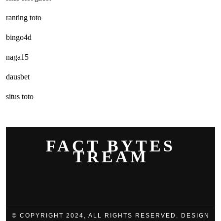
ranting toto
bingo4d
naga15
dausbet
situs toto
FACT BYTES
TREAM
© COPYRIGHT 2024, ALL RIGHTS RESERVED. DESIGN