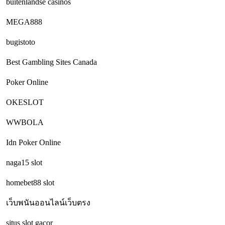
buitenlandse casinos
MEGA888
bugistoto
Best Gambling Sites Canada
Poker Online
OKESLOT
WWBOLA
Idn Poker Online
naga15 slot
homebet88 slot
เว็บพนันออนไลน์เว็บตรง
situs slot gacor