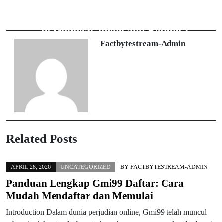
Next Post
The Ultimate Guide to Slots:
Open88 Casino: Your Ultimate Guide
Strategies, Types, and Winning Tips
to Online Gaming and Betting
Factbytestream-Admin
Related Posts
APRIL 28, 2026
UNCATEGORIZED
BY
FACTBYTESTREAM-ADMIN
Panduan Lengkap Gmi99 Daftar: Cara
Mudah Mendaftar dan Memulai
Introduction Dalam dunia perjudian online, Gmi99 telah muncul