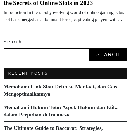
the Secrets of Online Slots in 2023
Introduction In the rapidly evolving world of online gaming, situs
slot has emerged as a dominant force, captivating players with…
Search
SEARCH
RECENT POSTS
Memahami Link Slot: Definisi, Manfaat, dan Cara
Mengoptimalkannya
Memahami Hukum Toto: Aspek Hukum dan Etika
dalam Perjudian di Indonesia
The Ultimate Guide to Baccarat: Strategies,